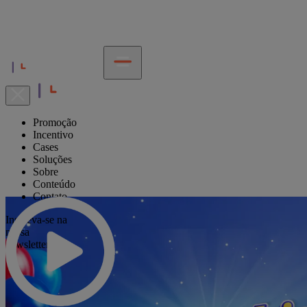
Promoção
Incentivo
Cases
Soluções
Sobre
Conteúdo
Contato
Inscreva-se na
nossa
newsletter