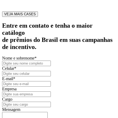
VEJA MAIS CASES
Entre em contato
e tenha o
maior
catálogo
de prêmios do Brasil
em suas campanhas
de incentivo.
Nome e sobrenome*
Celular*
E-mail*
Empresa
Cargo
Mensagem